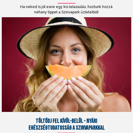
Ha neked is jól esne egy kis lelassulás, hoztunk hozzá
néhány tippet a Szinvapark üzleteiből!
TÖLTŐDJ FEL KÍVÜL-BELÜL - NYÁRI
EGÉSZSÉGTUDATOSSÁG A SZINVAPARKKAL