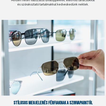
Minden héten változatos divattippekkel, életmód tanácsokkal
és szórakoztató tartalmakkal kedveskedünk nektek.
STÍLUSOS MEGJELENÉS FÉRFIAKNAK A SZINVAPARKTÓL