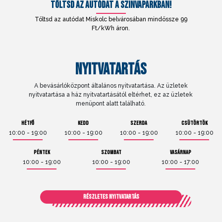
TÖLTSD AZ AUTÓDAT A SZINVAPARKBAN!
Töltsd az autódat Miskolc belvárosában mindössze 99
Ft/kWh áron.
NYITVATARTÁS
A bevásárlóközpont általános nyitvatartása. Az üzletek
nyitvatartása a ház nyitvatartásától eltérhet, ez az üzletek
menüpont alatt található.
HÉTFŐ
KEDD
SZERDA
CSÜTÖRTÖK
10:00 - 19:00
10:00 - 19:00
10:00 - 19:00
10:00 - 19:00
PÉNTEK
SZOMBAT
VASÁRNAP
10:00 - 19:00
10:00 - 19:00
10:00 - 17:00
RÉSZLETES NYITVATARTÁS