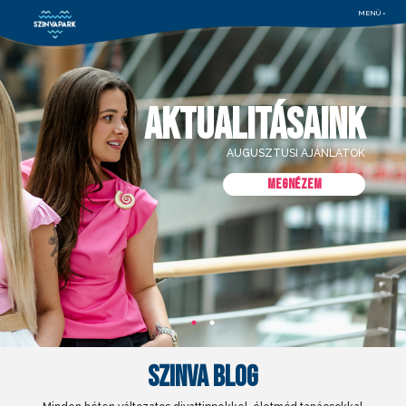
MENÜ =
AKTUALITÁSAINK
AUGUSZTUSI AJÁNLATOK
MEGNÉZEM
SZINVA BLOG