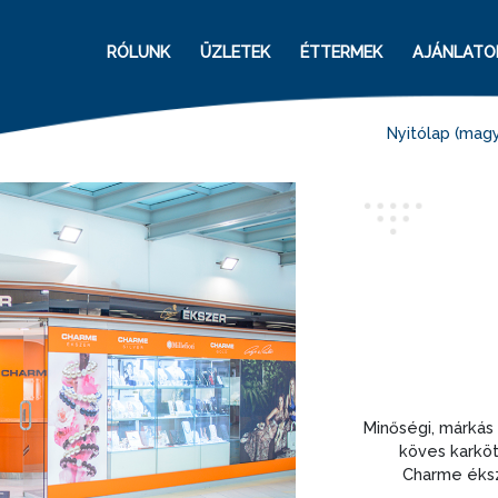
RÓLUNK
ÜZLETEK
ÉTTERMEK
AJÁNLATO
Nyitólap (magy
Minőségi, márkás 
köves karköt
Charme éksz