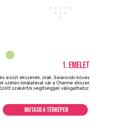
1.
EMELET
 és ezüst ékszerek, órák, Swarovski köves
k széles kínálatával vár a Charme ékszer,
zött szakértői segítséggel válogathatsz.
MUTASD A TÉRKÉPEN