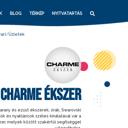
K
BLOG
TÉRKÉP
NYITVATARTÁS
ar)
Üzletek
CHARME ÉKSZER
arany és ezüst ékszerek, órák, Swarovski
ők és nyakláncok széles kínálatával vár a
er, melyek között szakértői segítséggel
válogathatsz.