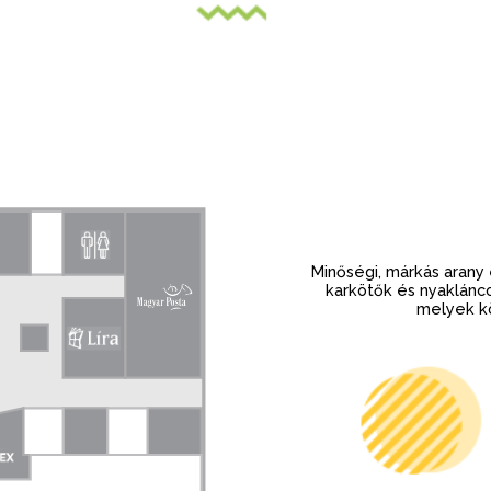
Minőségi, márkás arany
karkötők és nyaklánco
melyek kö