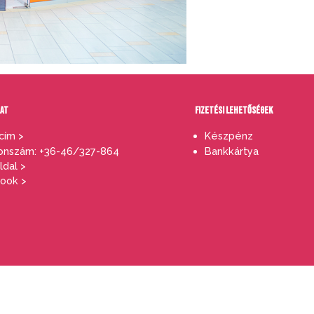
LAT
FIZETÉSI LEHETŐSÉGEK
cím >
Készpénz
onszám: +36-46/327-864
Bankkártya
dal >
ook >