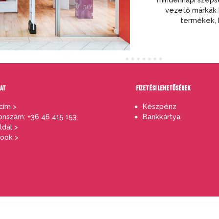
vezető márkák k
termékek, h
LAT
FIZETÉSI LEHETŐSÉGEK
cím >
Készpénz
onszám: +36 46 415 153
Bankkártya
dal >
ook >