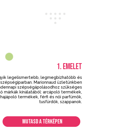
1.
EMELET
gyik legelismertebb, legmegbízhatóbb és
 szépségiparban. Marionnaud üzletünkben
ndennapi szépségápolásodhoz szükséges
 márkák kínálatából: arcápoló termékek,
hajápoló termékek, férfi és női parfümök,
tusfürdők, szappanok.
MUTASD A TÉRKÉPEN