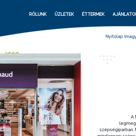
RÓLUNK
ÜZLETEK
ÉTTERMEK
AJÁNLATO
Nyitólap (magy
A 
legmegb
szépségiparban. 
mindennapi széps