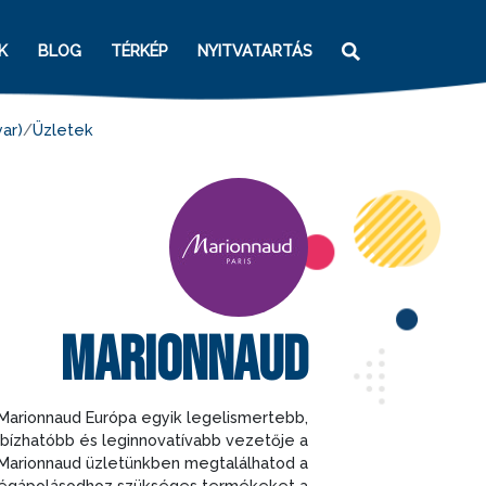
K
BLOG
TÉRKÉP
NYITVATARTÁS
ar)
Üzletek
MARIONNAUD
Marionnaud Európa egyik legelismertebb,
ízhatóbb és leginnovatívabb vezetője a
Marionnaud üzletünkben megtalálhatod a
égápolásodhoz szükséges termékeket a