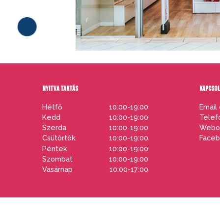
NYITVA TARTÁS
KAPCSO
Hétfő
10:00-19:00
Email 
Kedd
10:00-19:00
Telef
Szerda
10:00-19:00
Webol
Csütörtök
10:00-19:00
Faceb
PARKOLÓ
Péntek
10:00-19:00
Szombat
10:00-19:00
Vasárnap
10:00-17:00