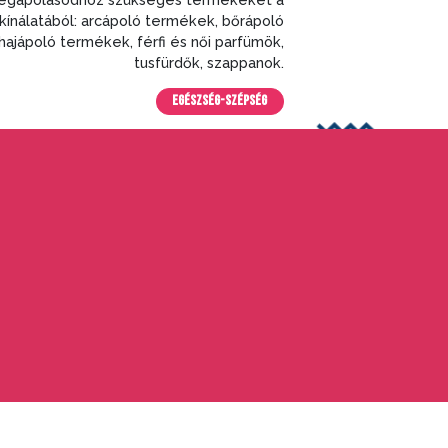
ínálatából: arcápoló termékek, bőrápoló
ajápoló termékek, férfi és női parfümök,
tusfürdők, szappanok.
EGÉSZSÉG-SZÉPSÉG