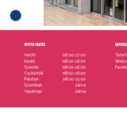
NYITVA TARTÁS
KAPCSO
Hétfő
08:00-17:00
Telef
Kedd
08:00-16:00
Webol
Szerda
08:00-16:00
Faceb
Csütörtök
08:00-16:00
PARKOLÓ
Péntek
08:00-15:00
Szombat
zárva
Vasárnap
zárva