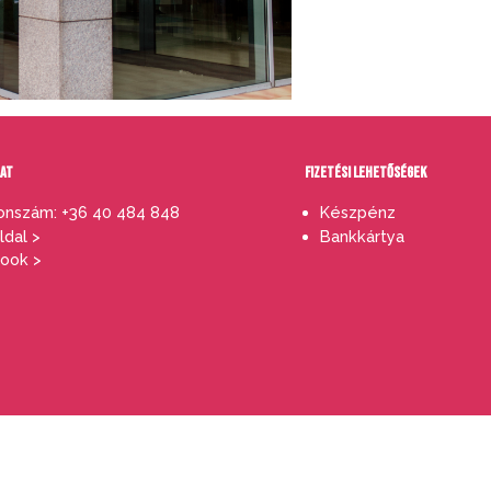
LAT
FIZETÉSI LEHETŐSÉGEK
onszám: +36 40 484 848
Készpénz
dal >
Bankkártya
ook >