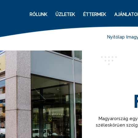
RÓLUNK
ÜZLETEK
ÉTTERMEK
AJÁNLATO
Nyitólap (magy
Magyarország egyi
széleskörűen szolg